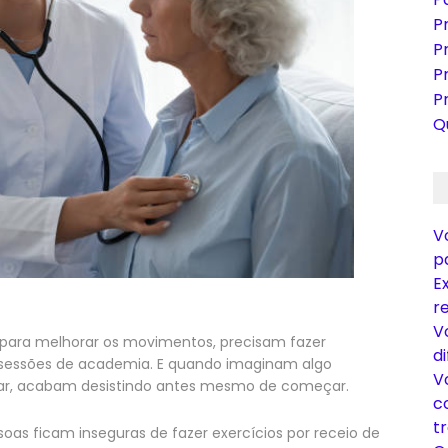
P
P
P
P
Q
V
p
E
r
V
 para melhorar os movimentos, precisam fazer
di
as sessões de academia. E quando imaginam algo
V
har, acabam desistindo antes mesmo de começar.
c
t
s ficam inseguras de fazer exercícios por receio de