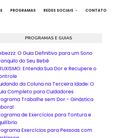
E
PROGRAMAS
REDES SOCIAIS
CONTATO
PROGRAMAS E GUIAS
ebezzz: O Guia Definitivo para um Sono
ranquilo do Seu Bebê
RUXISMO: Entenda Sua Dor e Recupere o
ontrole
uidando da Coluna na Terceira Idade: O
uia Completo para Cuidadores
rograma Trabalhe sem Dor - Ginástica
aboral
rograma de Exercícios para Tontura e
uilíbrio
rograma Exercícios para Pessoas com
arkinson