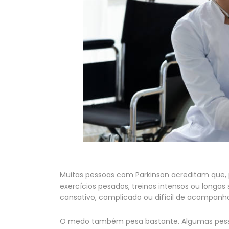
Muitas pessoas com Parkinson acreditam que,
exercícios pesados, treinos intensos ou long
cansativo, complicado ou difícil de acompan
O medo também pesa bastante. Algumas pessoa