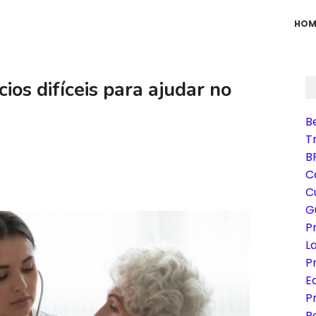
HOM
ios difíceis para ajudar no
B
T
B
C
C
G
P
L
P
Eq
P
P