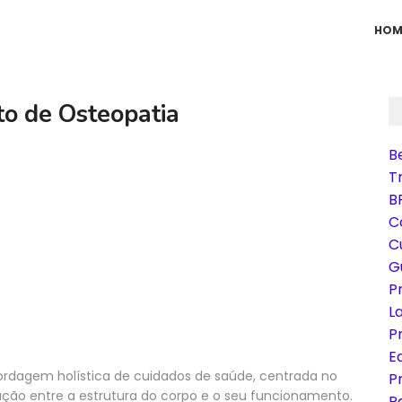
HOM
o de Osteopatia
B
T
B
C
C
G
P
L
P
Eq
rdagem holística de cuidados de saúde, centrada no
P
ação entre a estrutura do corpo e o seu funcionamento.
P