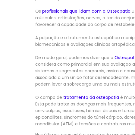
Os
profissionais que lidam com a Osteopatia
ut
músculos, articulações, nervos, o tecido conjunt
favorecer a capacidade do corpo de restabele
A palpação e o tratamento osteopático manipu
biomecânicas e avaliações clínicas ortopédica
De modo geral, podemos dizer que a
Osteopat
considera como primordial em sua avaliação a
sistemas e segmentos corporais, assim a caus
associada a um único fator desencadeante, 
podem levar a sobrecarga uma ou mais estrut
O campo de
tratamento da osteopatia
é muit
Esta pode tratar as doenças mais frequentes, 
cervicalgias, escolioses, hérnias discais e tor
epicondilites, síndromes do túnel cárpico, do
mandibular (ATM) e tensões e contraturas mus
Nos últimos anos está aumentando exponenc