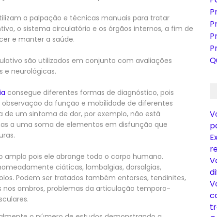
P
ilizam a palpação e técnicas manuais para tratar
P
ivo, o sistema circulatório e os órgãos internos, a fim de
P
cer e manter a saúde.
P
Q
lativo são utilizados em conjunto com avaliações
s e neurológicas.
ia
consegue diferentes formas de diagnóstico, pois
 observação da função e mobilidade de diferentes
V
a de um sintoma de dor, por exemplo, não está
mas a uma soma de elementos em disfunção que
p
uras.
E
r
o amplo pois ele abrange todo o corpo humano.
V
nomeadamente ciáticas, lombalgias, dorsalgias,
di
cicolos. Podem ser tratados também entorses, tendinites,
V
res nos ombros, problemas da articulação temporo-
c
culares.
t
ialmente o número de estudos demonstrando a