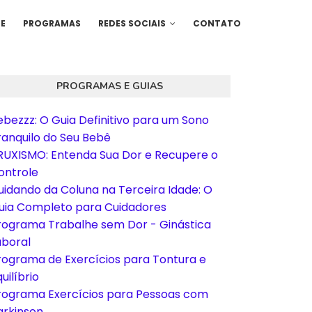
E
PROGRAMAS
REDES SOCIAIS
CONTATO
PROGRAMAS E GUIAS
ebezzz: O Guia Definitivo para um Sono
ranquilo do Seu Bebê
RUXISMO: Entenda Sua Dor e Recupere o
ontrole
uidando da Coluna na Terceira Idade: O
uia Completo para Cuidadores
rograma Trabalhe sem Dor - Ginástica
aboral
rograma de Exercícios para Tontura e
uilíbrio
rograma Exercícios para Pessoas com
arkinson